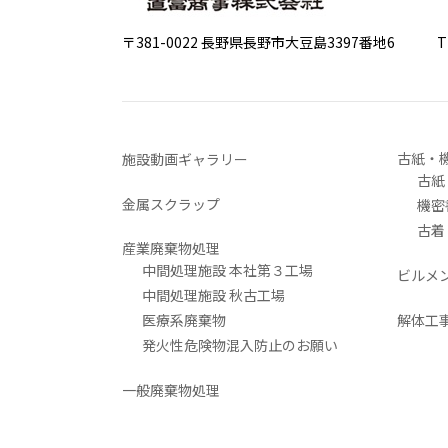
〒381-0022 長野県長野市大豆島3397番地6
TEL 0
古紙・
施設動画ギャラリー
古紙
金属スクラップ
機密
古着
産業廃棄物処理
中間処理施設 本社第３工場
ビルメ
中間処理施設 秋古工場
医療系廃棄物
解体工
発火性危険物混入防止のお願い
一般廃棄物処理