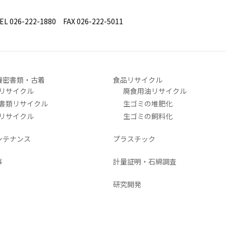
26-222-1880 FAX 026-222-5011
機密書類・古着
食品リサイクル
リサイクル
廃食用油リサイクル
書類リサイクル
生ゴミの堆肥化
リサイクル
生ゴミの飼料化
ンテナンス
プラスチック
事
計量証明・石綿調査
研究開発