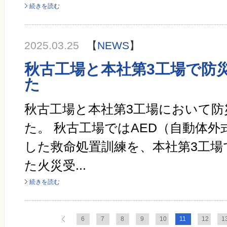
続きを読む
2025.03.25
【
NEWS
】
秋古工場と本社第3工場で防
た
秋古工場と本社第3工場において防
た。 秋古工場ではAED（自動体
した救命処置訓練を、本社第3工場
た火災受...
続きを読む
6
7
8
9
10
11
12
1